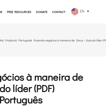
EN
RE
FREE RESOURCES
DONATE
CONTACT
FR
ES
ital Products
Português
Fazendo negócios à maneira de Deus – Guia do líder (
PT
DE
JA
ócios à maneira de
RU
do líder (PDF)
Português