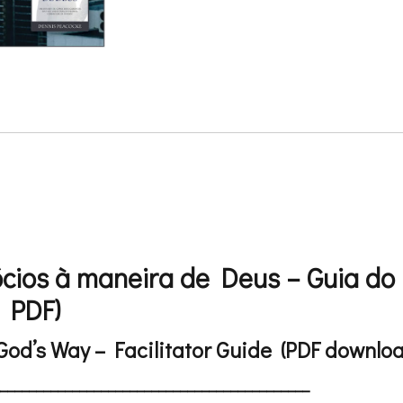
cios à maneira de Deus – Guia do 
 PDF)
od’s Way – Facilitator Guide (PDF downlo
___________________________________________