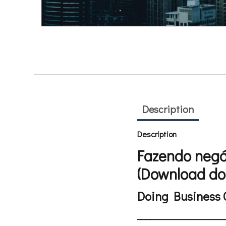
Description
Description
Fazendo negó
(Download do
Doing Business G
______________________