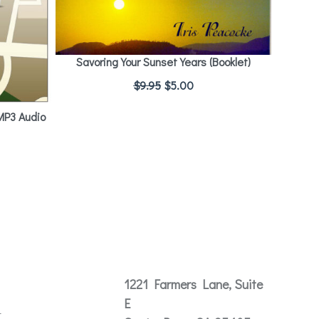
Savoring Your Sunset Years (Booklet)
$
9.95
$
5.00
MP3 Audio
Contact
1221 Farmers Lane, Suite
E
t