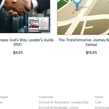
iness God’s Way Leader’s Guide
The Transformation Journey (
(PDF)
Series)
$
4.95
$
19.95
ons
Schools
Store
sages
Overview
Store
es
School of Business Leadership
Cart
School of Strategic Living
Checkou